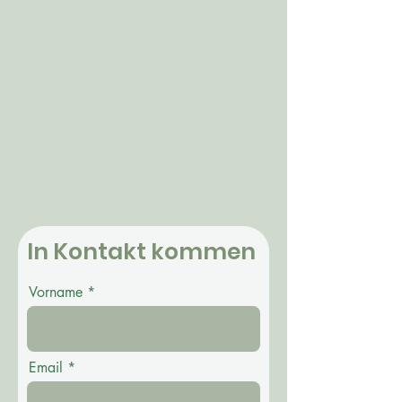
Bar 1.png
Prosecco Disp
In Kontakt kommen
Vorname
Email