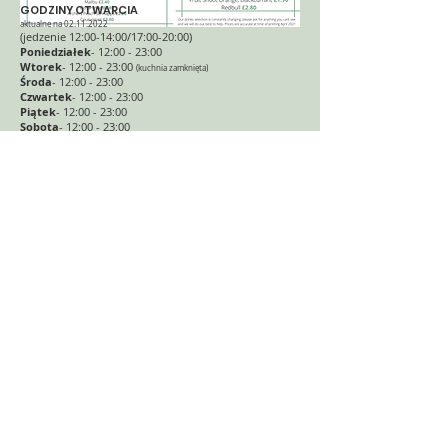
GODZINY OTWARCIA
aktualne na
02.11.2022
(jedzenie 12:00-14:00/17:00
-20:
00)
Poniedziałek
- 12:00 - 23:00
Wtorek
- 12
:00 - 23:00
(kuchnia zamknięta)
Środa
- 12:00 - 23:00
Czwartek
- 12:00 - 23:00
Piątek
- 12:00 - 23:00
Sobota
- 12:00 - 23:00
Niedziela
- 12:00 - 21:00
(kuchnia 12:00-15:00)